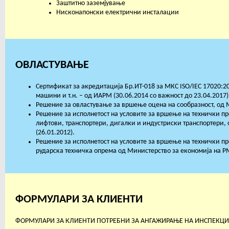
Заштитно заземјување
Нисконапонски електрични инсталации
ОВЛАСТУВАЊЕ
Сертификат за акредитација Бр.ИТ-018 за МКС ISO/IEC 17020:20
машини и т.н. – од ИАРМ (30.06.2014 со важност до 23.04.2017)
Решение за овластување за вршење оцена на сообразност, од М
Решение за исполнетост на условите за вршење на технички п
лифтови, транспортери, дигалки и индустриски транспортери, о
(26.01.2012).
Решение за исполнетост на условите за вршење на технички п
рударска техничка опрема од Министерство за економија на РМ
ФОРМУЛАРИ ЗА КЛИЕНТИ
ФОРМУЛАРИ ЗА КЛИЕНТИ ПОТРЕБНИ ЗА АНГАЖИРАЊЕ НА ИНСПЕКЦИСКО