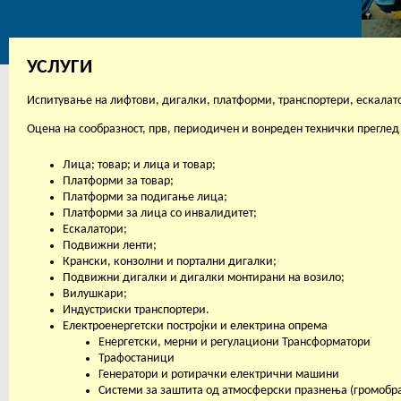
УСЛУГИ
Испитување на лифтови, дигалки, платформи, транспортери, ескалат
Оцена на сообразност, прв, периодичен и вонреден технички преглед 
Лица; товар; и лица и товар;
Платформи за товар;
Платформи за подигање лица;
Платформи за лица со инвалидитет;
Ескалатори;
Подвижни ленти;
Крански, конзолни и портални дигалки;
Подвижни дигалки и дигалки монтирани на возило;
Вилушкари;
Индустриски транспортери.
Електроенергетски постројки и електрина опрема
Енергетски, мерни и регулациони Трансформатори
Трафостаници
Генератори и ротирачки електрични машини
Системи за заштита од атмосферски празнења (громобр