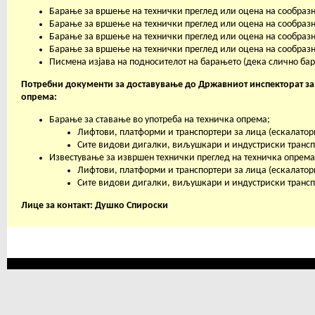
Барање за вршење на технички преглед или оцена на сообразн
Барање за вршење на технички преглед или оцена на сообраз
Барање за вршење на технички преглед или оцена на сообразн
Барање за вршење на технички преглед или оцена на сообразн
Писмена изјава на подносителот на барањето (дека слично ба
Потребни документи за доставување до Државниот инспекторат за 
опрема:
Барање за ставање во употреба на техничка опрема;
Лифтови, платформи и транспортери за лица (ескалато
Сите видови дигалки, виљушкари и индустриски транс
Известување за извршен технички преглед на техничка опрема
Лифтови, платформи и транспортери за лица (ескалато
Сите видови дигалки, виљушкари и индустриски транс
Лице за контакт:
Душко Спироски